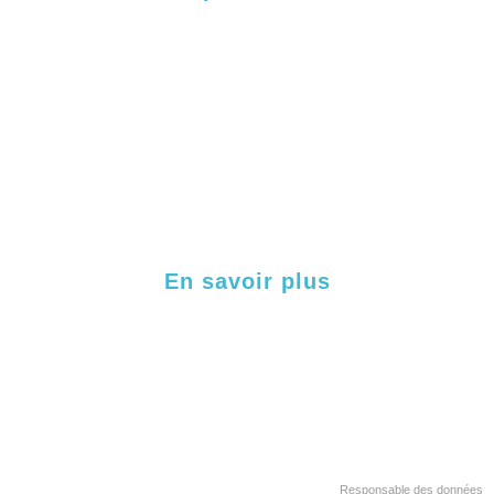
Fonctionnalités
Processus internes
Processus externes
Labellisation & certification
Cas clients
En savoir plus
Contact
Politique neutralité carbone
Mentions légales
Politique de confidentialité
Responsable des données