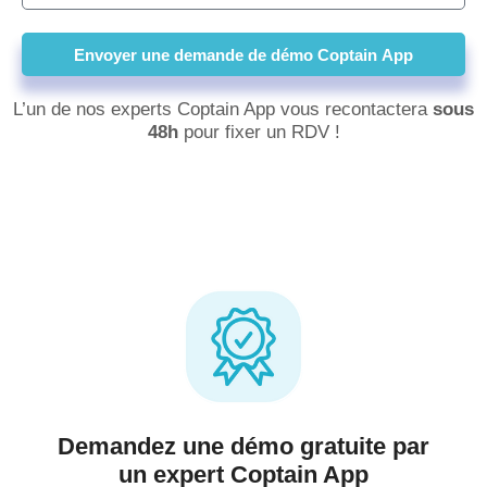
l
l
é
Envoyer une demande de démo Coptain App
p
h
L’un de nos experts Coptain App vous recontactera
sous
o
48h
pour fixer un RDV !
n
e
Demandez une démo gratuite par
un expert Coptain App