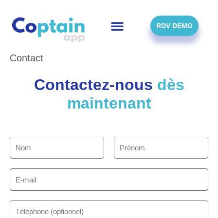
Skip
to
content
RDV DEMO
Contact
Contactez-nous
dès
maintenant
N
P
o
r
m
é
n
E
o
-
m
m
a
T
i
é