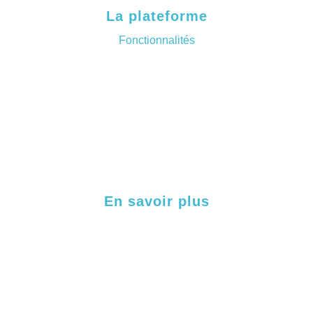
La plateforme
Fonctionnalités
Processus internes
Processus externes
Labellisation & certification
Cas clients
En savoir plus
Contact
Politique neutralité carbone
Mentions légales